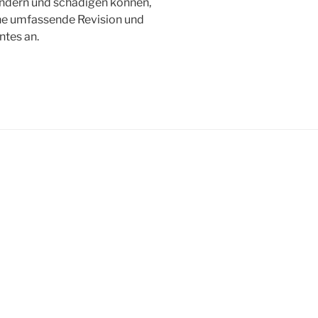
indern und schädigen können,
ine umfassende Revision und
ntes an.